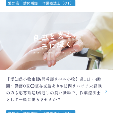
愛知県
訪問看護
作業療法士（OT）
【愛知県小牧市|訪問看護リベル小牧】週1日・4時
間～勤務OK⭕賞与支給あり✨訪問リハビリ未経験
の方も応募歓迎❗風通しの良い職場で、作業療法士
として一緒に働きませんか？