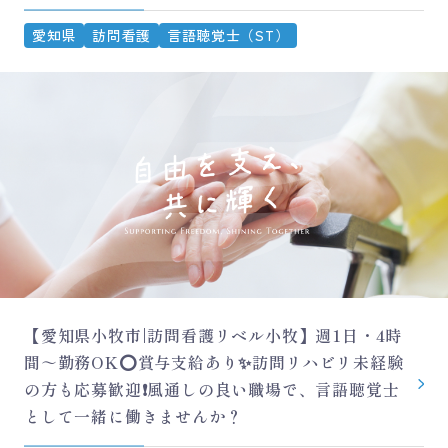
愛知県
訪問看護
言語聴覚士（ST）
【愛知県小牧市|訪問看護リベル小牧】週1日・4時
間～勤務OK⭕賞与支給あり✨訪問リハビリ未経験
の方も応募歓迎❗風通しの良い職場で、言語聴覚士
として一緒に働きませんか？