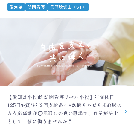
愛知県
訪問看護
言語聴覚士（ST）
【愛知県小牧市|訪問看護リベル小牧】年間休日
125日✨賞与年2回支給あり⭐訪問リハビリ未経験の
方も応募歓迎⭕風通しの良い職場で、作業療法士
として一緒に働きませんか？