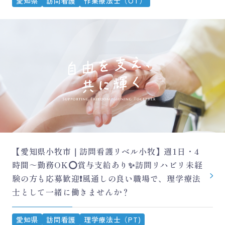
愛知県
訪問看護
作業療法士（OT）
【愛知県小牧市｜訪問看護リベル小牧】週1日・4
時間～勤務OK⭕賞与支給あり✨訪問リハビリ未経
験の方も応募歓迎❗風通しの良い職場で、理学療法
士として一緒に働きませんか？
愛知県
訪問看護
理学療法士（PT)