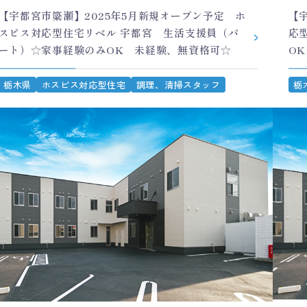
【宇都宮市簗瀬】2025年5月新規オープン予定 ホ
【
スピス対応型住宅リベル 宇都宮 生活支援員（パ
応
ート）☆家事経験のみOK 未経験、無資格可☆
O
栃木県
ホスピス対応型住宅
調理、清掃スタッフ
栃