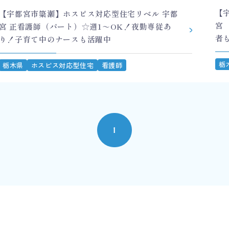
【
【宇都宮市簗瀬】ホスピス対応型住宅リベル 宇都
宮
宮 正看護師（パート）☆週1～OK！夜勤専従あ
者
り！子育て中のナースも活躍中
栃
栃木県
ホスピス対応型住宅
看護師
1