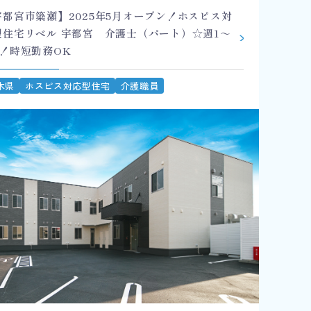
宇都宮市簗瀬】2025年5月オープン！ホスピス対
型住宅リベル 宇都宮 介護士（パート）☆週1～
K！時短勤務OK
木県
ホスピス対応型住宅
介護職員