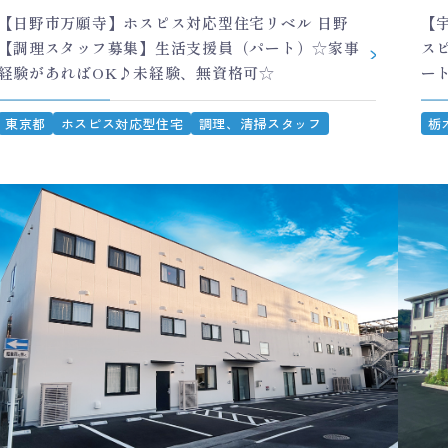
【日野市万願寺】ホスピス対応型住宅リベル 日野
【
【調理スタッフ募集】生活支援員（パート）☆家事
ス
経験があればOK♪未経験、無資格可☆
ー
東京都
ホスピス対応型住宅
調理、清掃スタッフ
栃