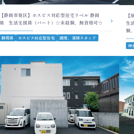
【静岡市葵区】ホスピス対応型住宅リベル 静岡
【
葵 生活支援員（パート）☆未経験、無資格可☆
生
験
静岡県
ホスピス対応型住宅
調理、清掃スタッフ
神