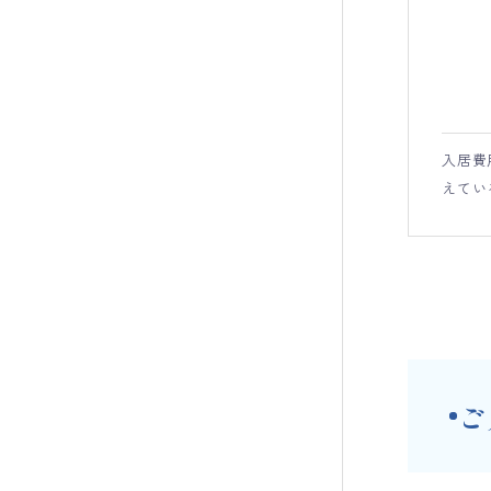
入居費
えてい
ご