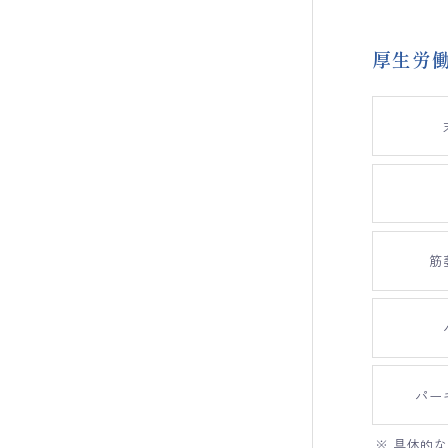
厚生労
筋
パー
※ 具体的