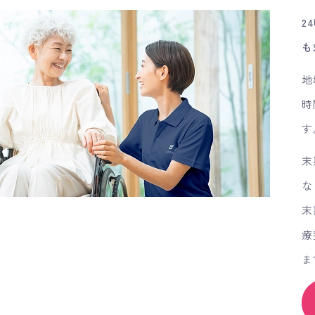
2
も
地
時
す
末
な
末
療
ま