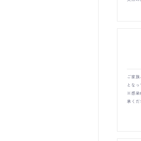
ご家族
となっ
※感染
承くだ