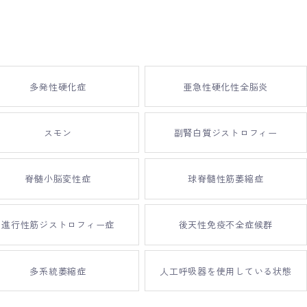
多発性硬化症
亜急性硬化性全脳炎
スモン
副腎白質ジストロフィー
脊髄小脳変性症
球脊髓性筋萎縮症
進行性筋ジストロフィー症
後天性免疫不全症候群
多系統萎縮症
人工呼吸器を使用している状態