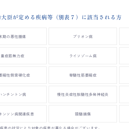
働大臣が定める疾病等（別表７）に該当される方
末期の悪性腫瘍
プリオン病
重症筋無力症
ライソゾーム病
萎縮性側索硬化症
脊髄性筋萎縮症
ハンチントン病
慢性炎症性脱髄性多発神経炎
キンソン病関連疾患
頸髄損傷
な疾患の状況により対象の疾患が異なる場合がございます。