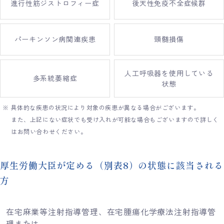
進行性筋ジストロフィー症
後天性免疫不全症候群
パーキンソン病関連疾患
頸髄損傷
人工呼吸器を使用している
多系統萎縮症
状態
※ 具体的な疾患の状況により対象の疾患が異なる場合がございます。
また、上記にない症状でも受け入れが可能な場合もございますので詳しく
はお問い合わせください。
厚生労働大臣が定める（別表8）の状態に該当される
方
在宅麻業等注射指導管理、在宅腫瘍化学療法注射指導管
理または