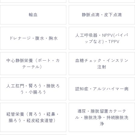
輸血
静脈点滴・皮下点滴
人工呼吸器・NPPV(バイパ
ドレナージ・腹水・胸水
ップなど)・TPPV
中心静脈栄養（ポート・カ
血糖チェック・インスリン
テーテル）
注射
人工肛門・腎ろう・膀胱ろ
認知症・アルツハイマー病
う・小腸ろう
導尿・膀胱留置カテーテ
経管栄養（胃ろう・経鼻・
ル・膀胱洗浄・持続膀胱洗
腸ろう・経皮経食道管）
浄