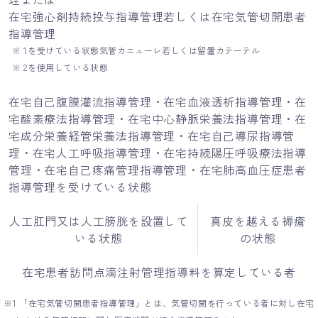
在宅強心剤持続投与指導管理若しくは在宅気管切開患者
指導管理
※ 1を受けている状態気管カニューレ若しくは留置カテーテル
※ 2を使用している状態
在宅自己腹膜灌流指導管理・在宅血液透析指導管理・在
宅酸素療法指導管理・在宅中心静脈栄養法指導管理・在
宅成分栄養経管栄養法指導管理・在宅自己導尿指導管
理・在宅人工呼吸指導管理・在宅持続陽圧呼吸療法指導
管理・在宅自己疼痛管理指導管理・在宅肺高血圧症患者
指導管理を受けている状態
人工肛門又は人工膀胱を設置して
真皮を越える褥瘡
いる状態
の状態
在宅患者訪問点滴注射管理指導料を算定している者
※1 「在宅気管切開患者指導管理」とは、気管切開を行っている者に対し在宅