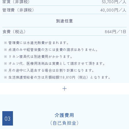
家賃（非課税）
53,700円／人
管理費（非課税）
40,000円／人
別途任意
食費（税込）
864円／1日
※ 管理費には水道光熱費が含まれます。
※ 点滴のみや経管栄養の方には食費の請求はありません。
※ リネン寝具代は別途費用がかかります。
※ オムツ代、医療用消耗品は実費として請求させて頂きます。
※ 月の途中に入退去する場合は日割り計算になります。
※ 生活保護受給者の方は月額総額118,810円（税込）となります。
介護費用
（自己負担金）