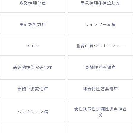
多発性硬化症
亜急性硬化性全脳炎
重症筋無力症
ライソゾーム病
スモン
副腎白質ジストロフィー
筋萎縮性側索硬化症
脊髄性筋萎縮症
脊髄小脳変性症
球脊髓性筋萎縮症
慢性炎症性脱髄性多発神経
ハンチントン病
炎