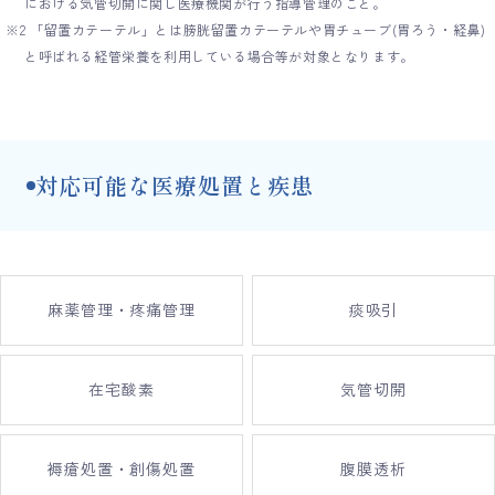
における気管切開に関し医療機関が行う指導管理のこと。
※2 「留置カテーテル」とは膀胱留置カテーテルや胃チューブ(胃ろう・経鼻)
と呼ばれる経管栄養を利用している場合等が対象となります。
対応可能な医療処置と疾患
麻薬管理・疼痛管理
痰吸引
在宅酸素
気管切開
褥瘡処置・創傷処置
腹膜透析