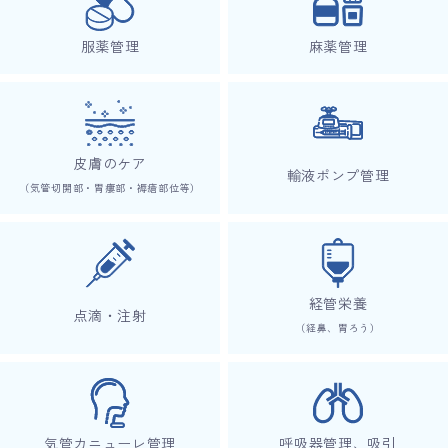
服薬管理
麻薬管理
皮膚のケア
輸液ポンプ管理
（気管切開部・胃瘻部・褥瘡部位等）
経管栄養
点滴・注射
（経鼻、胃ろう）
気管カニューレ管理
呼吸器管理、吸引