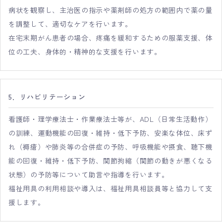
病状を観察し、主治医の指示や薬剤師の処方の範囲内で薬の量
を調整して、適切なケアを行います。
在宅末期がん患者の場合、疼痛を緩和するための服薬支援、体
位の工夫、身体的・精神的な支援を行います。
5．リハビリテーション
看護師・理学療法士・作業療法士等が、ADL（日常生活動作）
の訓練、運動機能の回復・維持・低下予防、安楽な体位、床ず
れ（褥瘡）や肺炎等の合併症の予防、呼吸機能や摂食、聴下機
能の回復・維持・低下予防、関節拘縮（関節の動きが悪くなる
状態）の予防等について助言や指導を行います。
福祉用具の利用相談や導入は、福祉用具相談員等と協力して支
援します。