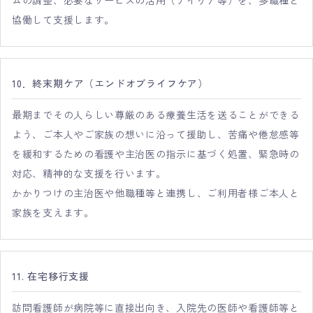
ムの調整、必要なサービスの活用（デイケア等）を、多職種と
協働して支援します。
10．終末期ケア（エンドオブライフケア）
最期までその人らしい尊厳のある療養生活を送ることができる
よう、ご本人やご家族の想いに沿って援助し、苦痛や倦怠感等
を緩和するための看護や主治医の指示に基づく処置、緊急時の
対応、精神的な支援を行います。
かかりつけの主治医や他職種等と連携し、ご利用者様ご本人と
家族を支えます。
11. 在宅移行支援
訪問看護師が病院等に直接出向き、入院先の医師や看護師等と