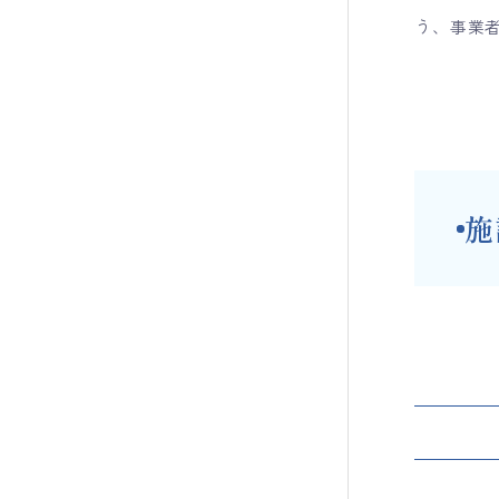
う、事業
施