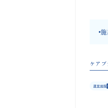
施
ケアプ
運営規程