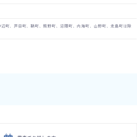
神辺町、芦田町、鞆町、熊野町、沼隈町、内海町、山野町、走島町は除