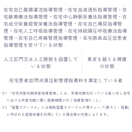
在宅自己腹膜灌流指導管理・在宅血液透析指導管理・在
宅酸素療法指導管理・在宅中心静脈栄養法指導管理・在
宅成分栄養経管栄養法指導管理・在宅自己導尿指導管
理・在宅人工呼吸指導管理・在宅持続陽圧呼吸療法指導
管理・在宅自己疼痛管理指導管理・在宅肺高血圧症患者
指導管理を受けている状態
人工肛門又は人工膀胱を設置して
真皮を越える褥瘡
いる状態
の状態
在宅患者訪問点滴注射管理指導料を算定している者
※1 「在宅気管切開患者指導管理」とは、気管切開を行っている者に対し在宅
における気管切開に関し医療機関が行う指導管理のこと。
※2 「留置カテーテル」とは膀胱留置カテーテルや胃チューブ(胃ろう・経鼻)
と呼ばれる経管栄養を利用している場合等が対象となります。