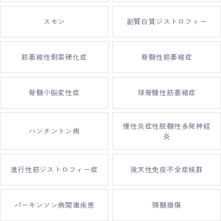
スモン
副腎白質ジストロフィー
筋萎縮性側索硬化症
脊髄性筋萎縮症
脊髄小脳変性症
球脊髓性筋萎縮症
慢性炎症性脱髄性多発神経
ハンチントン病
炎
進行性筋ジストロフィー症
後天性免疫不全症候群
パーキンソン病関連疾患
頸髄損傷