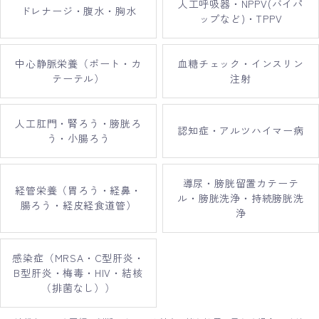
人工呼吸器・NPPV(バイパ
ドレナージ・腹水・胸水
ップなど)・TPPV
中心静脈栄養（ポート・カ
血糖チェック・インスリン
テーテル）
注射
人工肛門・腎ろう・膀胱ろ
認知症・アルツハイマー病
う・小腸ろう
導尿・膀胱留置カテーテ
経管栄養（胃ろう・経鼻・
ル・膀胱洗浄・持続膀胱洗
腸ろう・経皮経食道管）
浄
感染症（MRSA・C型肝炎・
B型肝炎・梅毒・HIV・結核
（排菌なし））