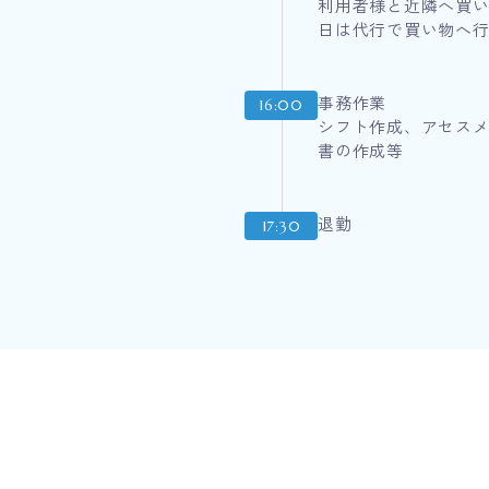
利用者様と近隣へ買
日は代行で買い物へ
事務作業
16:00
シフト作成、アセス
書の作成等
退勤
17:30