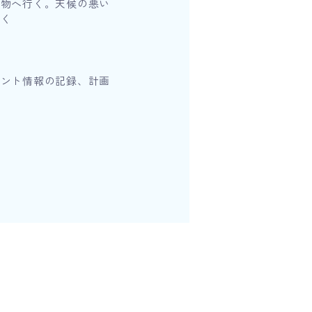
い物へ行く。天候の悪い
行く
メント情報の記録、計画