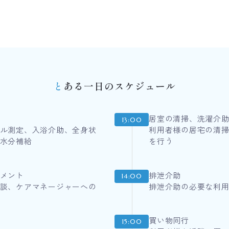
とある一日のスケジュール
居室の清掃、洗濯介
13:00
ル測定、入浴介助、全身状
利用者様の居宅の清
水分補給
を行う
メント
排泄介助
14:00
談、ケアマネージャーへの
排泄介助の必要な利
買い物同行
15:00